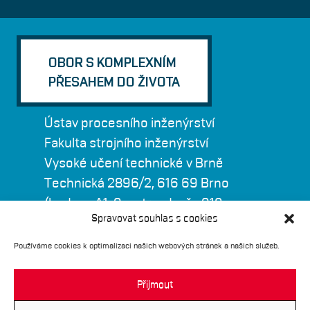
OBOR S KOMPLEXNÍM
PŘESAHEM DO ŽIVOTA
Ústav procesního inženýrství
Fakulta strojního inženýrství
Vysoké učení technické v Brně
Technická 2896/2, 616 69 Brno
(budova A1, 9. patro, dveře 918 -
Spravovat souhlas s cookies
sekretariát)
Používáme cookies k optimalizaci našich webových stránek a našich služeb.
Přijmout