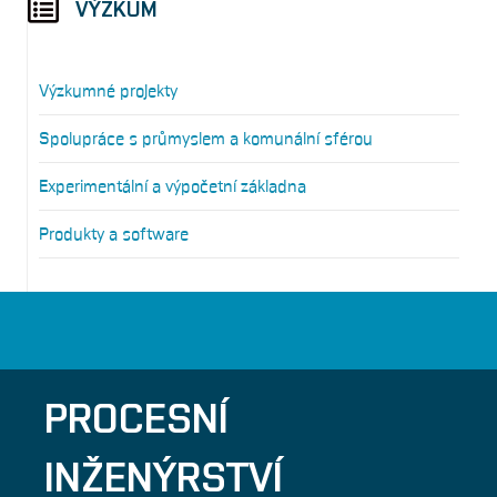
VÝZKUM
Výzkumné projekty
Spolupráce s průmyslem a komunální sférou
Experimentální a výpočetní základna
Produkty a software
PROCESNÍ
INŽENÝRSTVÍ