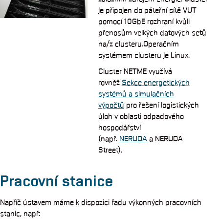
je připojen do páteřní sítě VUT
pomocí 10GbE rozhraní kvůli
přenosům velkých datových setů
na/z clusteru­.Operačním
systémem clusteru je Linux.
Cluster NETME využívá
rovněž
Sekce energetických
systémů a simulačních
výpočtů
pro řešení logistických
úloh v oblasti odpadového
hospodářství
(např.
NERUDA
a NERUDA
Street).
Pracovní stanice
Napříč ústavem máme k dispozici řadu výkonných pracovních
stanic, např: