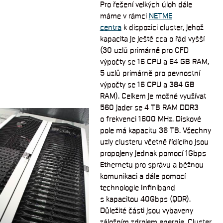
Pro řešení velkých úloh dále
máme v rámci
NETME
centra
k dispozici cluster, jehož
kapacita je ještě cca o řád vyšší
(30 uzlů primárně pro CFD
výpočty se 16 CPU a 64 GB RAM,
5 uzlů primárně pro pevnostní
výpočty se 16 CPU a 384 GB
RAM). Celkem je možné využívat
560 jader se 4 TB RAM DDR3
o frekvenci 1600 MHz. Diskové
pole má kapacitu 36 TB. Všechny
uzly clusteru včetně řídícího jsou
propojeny jednak pomocí 1Gbps
Ethernetu pro správu a běžnou
komunikaci a dále pomocí
technologie Infiniband
s kapacitou 40Gbps (QDR).
Důležité části jsou vybaveny
záložním zdrojem energie. Cluster