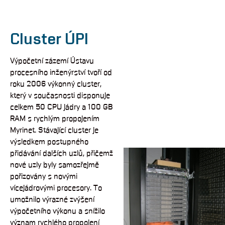
Cluster ÚPI
Výpočetní zázemí Ústavu
procesního inženýrství tvoří od
roku 2006 výkonný cluster,
který v současnosti disponuje
celkem 50 CPU jádry a 100 GB
RAM s rychlým propojením
Myrinet. Stávající cluster je
výsledkem postupného
přidávání dalších uzlů, přičemž
nové uzly byly samozřejmě
pořizovány s novými
vícejádrovými procesory. To
umožnilo výrazné zvýšení
výpočetního výkonu a snížilo
význam rychlého propojení