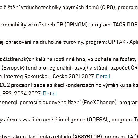
zu a čištění vzduchotechniky obytných domů (CIPO), progra
 mikromobility ve městech ČR (OPINOM), program: TAČR DO
jí zpracování na druhotné suroviny, program: OP TAK - Aplik
 čistírenských kalů na rostlinné hnojivo bohaté na fosfáty
Evropský fond pro regionální rozvoj) a státní rozpočet ČR
am: Interreg Rakousko – Česko 2021-2027
.
Detail
a CO2 procesní pece aplikací kondenzačního výměníku za k
 - PP2, 2024-2027.
Detail
 energií pomocí cloudového řízení (EneXChange), progra
 systému s využitím umělé inteligence (ODESAI), program: 
ktivní akumulaci tepla a chladu (ABSYSTOR), program: TA