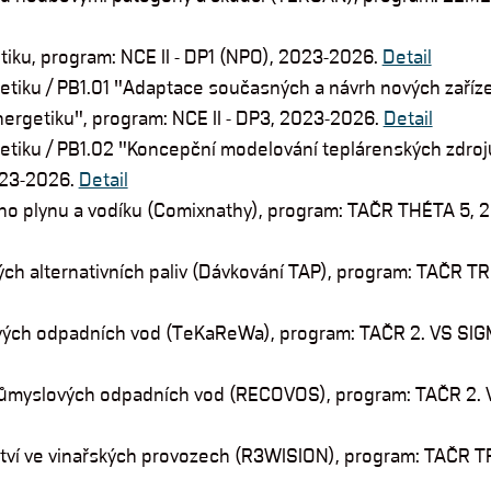
etiku, program: NCE II - DP1 (NPO), 2023-2026.
Detail
etiku / PB1.01 "Adaptace současných a návrh nových zaříze
nergetiku", program: NCE II - DP3, 2023-2026.
Detail
etiku / PB1.02 "Koncepční modelování teplárenských zdrojů
2023-2026.
Detail
ho plynu a vodíku (Comixnathy), program: TAČR THÉTA 5, 
hých alternativních paliv (Dávkování TAP), program: TAČR T
lových odpadních vod (TeKaReWa), program: TAČR 2. VS SI
růmyslových odpadních vod (RECOVOS), program: TAČR 2. 
tví ve vinařských provozech (R3WISION), program: TAČR 