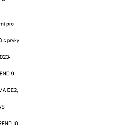
ní pro
 s prvky
2023-
REND 9
GMA DC2,
VS
TREND 10