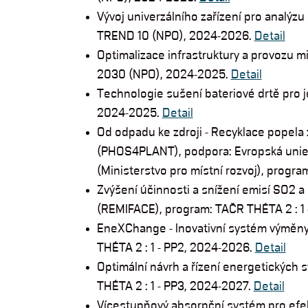
Vývoj univerzálního zařízení pro analý
TREND 10 (NPO), 2024-2026.
Detail
Optimalizace infrastruktury a provozu
2030 (NPO), 2024-2025.
Detail
Technologie sušení bateriové drtě pro je
2024-2025.
Detail
Od odpadu ke zdroji - Recyklace popela z
(PHOS4PLANT), podpora: Evropská unie (
(Ministerstvo pro místní rozvoj), progr
Zvýšení účinnosti a snížení emisí SO2 
(REMIFACE), program: TAČR THÉTA 2 : 1
EneXChange - Inovativní systém výměny
THÉTA 2 : 1 - PP2, 2024-2026.
Detail
Optimální návrh a řízení energetických
THÉTA 2 : 1 - PP3, 2024-2027.
Detail
Vícestupňový absorpční systém pro efe