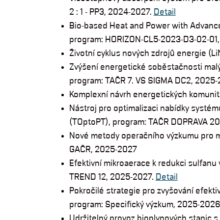
2 : 1 - PP3, 2024-2027.
Detail
Bio-based Heat and Power with Advanc
program: HORIZON-CL5-2023-D3-02-01,
Životní cyklus nových zdrojů energie (
Zvýšení energetické soběstačnosti mal
program: TAČR 7. VS SIGMA DC2, 2025
Komplexní návrh energetických komuni
Nástroj pro optimalizaci nabídky systému
(TOptoPT), program: TAČR DOPRAVA 203
Nové metody operačního výzkumu pro m
GAČR, 2025-2027
Efektivní mikroaerace k redukci sulfan
TREND 12, 2025-2027.
Detail
Pokročilé strategie pro zvyšování efektiv
program: Specifický výzkum, 2025-2026
Udržitelný provoz bioplynových stanic 