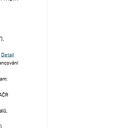
),
.
Detail
nancování
ram:
TAČR
álů,
),