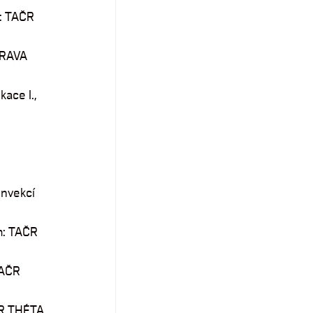
m: TAČR
PRAVA
ace I.,
onvekcí
m: TAČR
TAČR
ČR THÉTA