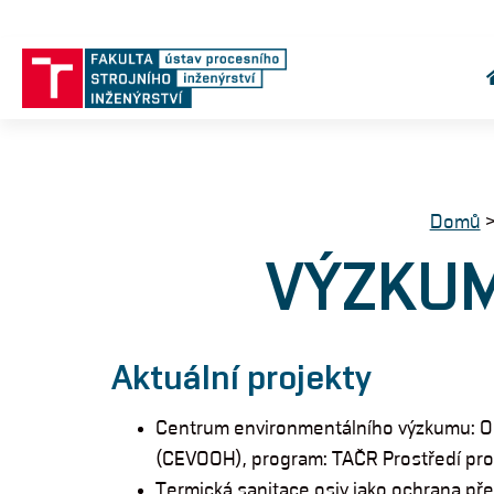
Domů
VÝZKUM
Aktuální projekty
Centrum environmentálního výzkumu: O
(CEVOOH), program: TAČR Prostředí pro 
Termická sanitace osiv jako ochrana p