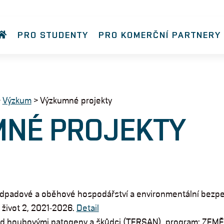
PRO STUDENTY
PRO KOMERČNÍ PARTNERY
>
Výzkum
>
Výzkumné projekty
NÉ PROJEKTY
dpadové a oběhové hospodářství a environmentální bezp
život 2, 2021-2026.
Detail
řed houbovými patogeny a škůdci (TERSAN), program: ZEMĚ