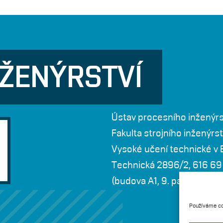
NŽENÝRSTVÍ
Ústav procesního inženýrs
Fakulta strojního inženýrst
Vysoké učení technické v 
Technická 2896/2, 616 69
(budova A1, 9. patro, dveře
Používáme co