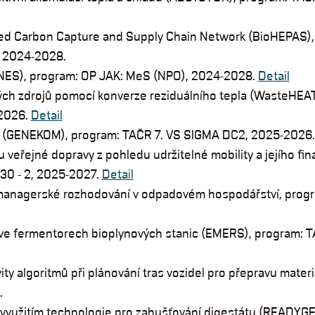
ed Carbon Capture and Supply Chain Network (BioHEPAS),
 2024-2028.
LiNES), program: OP JAK: MeS (NPO), 2024-2028.
Detail
ých zdrojů pomocí konverze reziduálního tepla (WasteHEAT
-2026.
Detail
t (GENEKOM), program: TAČR 7. VS SIGMA DC2, 2025-2026
 veřejné dopravy z pohledu udržitelné mobility a jejího fi
0 - 2, 2025-2027.
Detail
anagerské rozhodování v odpadovém hospodářství, prog
u ve fermentorech bioplynových stanic (EMERS), program: 
ity algoritmů při plánování tras vozidel pro přepravu materi
.
s využitím technologie pro zahušťování digestátu (READYGE