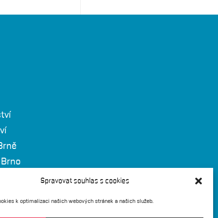
tví
ví
Brně
 Brno
 918 - sekretariát)
Spravovat souhlas s cookies
okies k optimalizaci našich webových stránek a našich služeb.