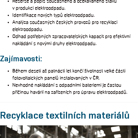
Rešerše a popis současného a očekávaného stavu
v produkci elektroodpadu.
Identifikace nových typů elektroodpadu.
Analýza současných českých provozů pro recyklaci
elektroodpadu.
Odhad potřebných zpracovatelských kapacit pro efektivní
nakládání s novými druhy elektroodpadu.
Zajímavosti:
Během deseti až patnácti let končí životnost velké části
fotovoltaických panelů instalovaných v ČR.
Nevhodné nakládání s odpadními bateriemi je častou
příčinou havárií na zařízeních pro úpravu elektroodpadů.
Recyklace textilních materiálů