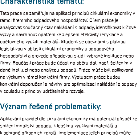
Charakteristika tématu:
Tato práce se zaměřuje na aplikaci principů cirkulární ekonomiky v
rámci firemního odpadového hospodářství. Cílem práce je
analyzovat současný stav nakládání s odpady, identifikovat klíčové
výzvy a navrhnout opatření ke zlepšení efektivity recyklace a
opětovného využití materiálů. Student se obeznámí s platnou
legislativou v oblasti cirkulární ekonomiky a odpadového
hospodářství a provede případovou studii vybrané instituce nebo
firmy. Součástí práce bude účast na sběru dat, např. šetřením v
dané instituci nebo analýzou odpadů. Práce může být aplikovaná
na výzkum v rámci konkrétní firmy. Výstupem práce budou
konkrétní doporučení a návrhy pro optimalizaci nakládání s odpady
v souladu s principy udržitelného rozvoje.
Význam řešené problematiky:
Aplikování pravidel dle cirkulární ekonomiky má potenciál přispět ke
snížení množství odpadu, k lepšímu využívaní materiálů a
k ochraně přírodních zdrojů. Implementace jejích principů může