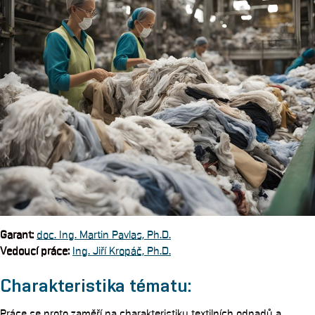
Garant
:
doc. Ing. Martin Pavlas, Ph.D.
Vedoucí práce:
Ing. Jiří Kropáč, Ph.D.
Charakteristika tématu:
Práce se proto zaměří na charakteristiku textilních odpadů a