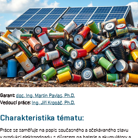
Garant
:
doc. Ing. Martin Pavlas, Ph.D.
Vedoucí práce:
Ing. Jiří Kropáč, Ph.D.
Charakteristika tématu:
Práce se zaměřuje na popis současného a očekávaného stavu
v produkci elektroodpadu s důrazem na baterie a akumulátory a