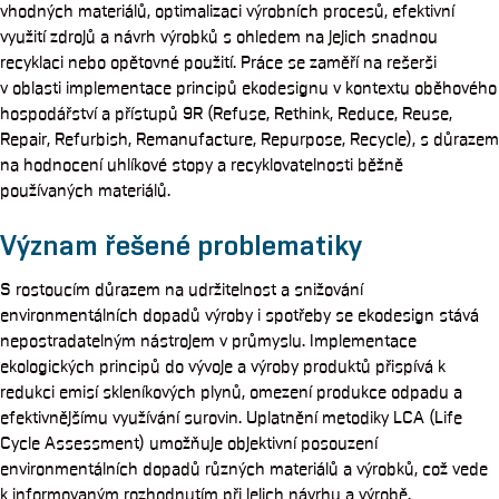
vhodných materiálů, optimalizaci výrobních procesů, efektivní
využití zdrojů a návrh výrobků s ohledem na jejich snadnou
recyklaci nebo opětovné použití. Práce se zaměří na rešerši
v oblasti implementace principů ekodesignu v kontextu oběhového
hospodářství a přístupů 9R (Refuse, Rethink, Reduce, Reuse,
Repair, Refurbish, Remanufacture, Repurpose, Recycle), s důrazem
na hodnocení uhlíkové stopy a recyklovatelnosti běžně
používaných materiálů.
Význam řešené problematiky
S rostoucím důrazem na udržitelnost a snižování
environmentálních dopadů výroby i spotřeby se ekodesign stává
nepostradatelným nástrojem v průmyslu. Implementace
ekologických principů do vývoje a výroby produktů přispívá k
redukci emisí skleníkových plynů, omezení produkce odpadu a
efektivnějšímu využívání surovin. Uplatnění metodiky LCA (Life
Cycle Assessment) umožňuje objektivní posouzení
environmentálních dopadů různých materiálů a výrobků, což vede
k informovaným rozhodnutím při jejich návrhu a výrobě.