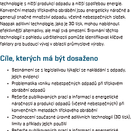
technologie s nižší produkcí odpadu a nižší spotřebou energie.
Konvenční metody třískového obrábění jsou energeticky náročné a
generují značné množství odpadu, včetně nebezpečných složek.
Naopak aditivní technologie, jako je 3D tisk, mohou nabídnout
efektivnější alternativy, ale mají svá omezení. Srovnání těchto
technologií z pohledu udržitelnosti pomůže identifikovat klíčové
faktory pro budoucí vývoj v oblasti průmyslové výroby.
Cíle, kterých má být dosaženo
Seznámení se s legislativou týkající se nakládání s odpady,
jejich evidenci
Problematika vzniku nebezpečných odpadů při třískovém
obrábění odpadů
Rešerše publikovaných prací a informací o energetické
náročnosti a produkci odpadů (včetně nebezpečných) při
konvenčních metodách třískového obrábění
Zhodnocení současné úrovně aditivních technologií (3D tisk),
limity a příklady jejich použití
Rešerše publikovaných prací a informací o energetické