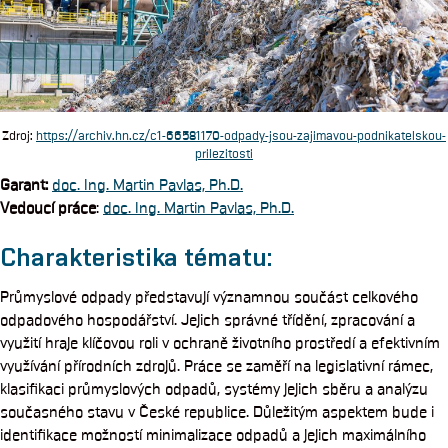
Zdroj:
https://archiv.hn.cz/c1-66581170-odpady-jsou-zajimavou-podnikatelskou-
prilezitosti
Garant
:
doc. Ing. Martin Pavlas, Ph.D.
Vedoucí práce
:
doc. Ing. Martin Pavlas, Ph.D.
Charakteristika tématu:
Průmyslové odpady představují významnou součást celkového
odpadového hospodářství. Jejich správné třídění, zpracování a
využití hraje klíčovou roli v ochraně životního prostředí a efektivním
využívání přírodních zdrojů. Práce se zaměří na legislativní rámec,
klasifikaci průmyslových odpadů, systémy jejich sběru a analýzu
současného stavu v České republice. Důležitým aspektem bude i
identifikace možností minimalizace odpadů a jejich maximálního