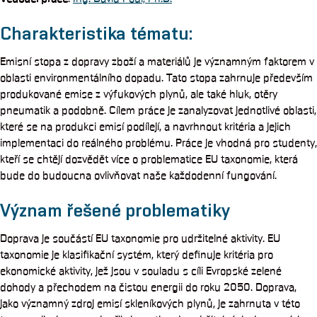
Charakteristika tématu:
Emisní stopa z dopravy zboží a materiálů je významným faktorem v
oblasti environmentálního dopadu. Tato stopa zahrnuje především
produkované emise z výfukových plynů, ale také hluk, otěry
pneumatik a podobně. Cílem práce je zanalyzovat jednotlivé oblasti,
které se na produkci emisí podílejí, a navrhnout kritéria a jejich
implementaci do reálného problému. Práce je vhodná pro studenty,
kteří se chtějí dozvědět více o problematice EU taxonomie, která
bude do budoucna ovlivňovat naše každodenní fungování.
Význam řešené problematiky
Doprava je součástí EU taxonomie pro udržitelné aktivity. EU
taxonomie je klasifikační systém, který definuje kritéria pro
ekonomické aktivity, jež jsou v souladu s cíli Evropské zelené
dohody a přechodem na čistou energii do roku 2050. Doprava,
jako významný zdroj emisí skleníkových plynů, je zahrnuta v této