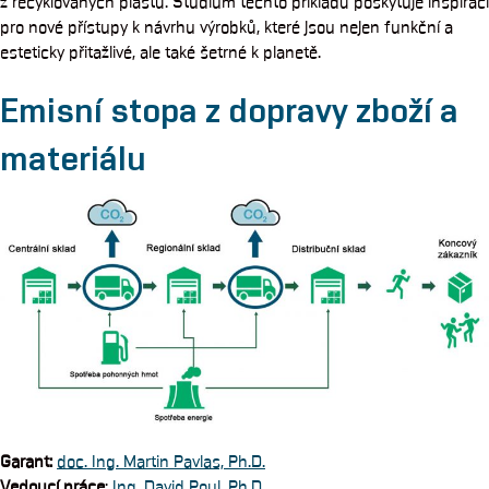
z recyklovaných plastů. Studium těchto příkladů poskytuje inspiraci
pro nové přístupy k návrhu výrobků, které jsou nejen funkční a
esteticky přitažlivé, ale také šetrné k planetě.
Emisní stopa z dopravy zboží a
materiálu
Garant
:
doc. Ing. Martin Pavlas, Ph.D.
Vedoucí práce
:
Ing. David Poul, Ph.D.