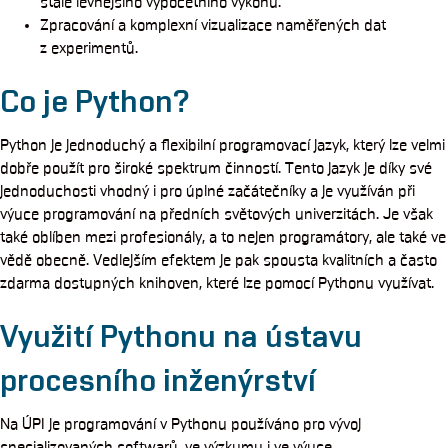
stále levnějšího výpočetního výkonu.
Zpracování a komplexní vizualizace naměřených dat
z experimentů.
Co je Python?
Python je jednoduchý a flexibilní programovací jazyk, který lze velmi
dobře použít pro široké spektrum činností. Tento jazyk je díky své
jednoduchosti vhodný i pro úplné začátečníky a je využíván při
výuce programování na předních světových univerzitách. Je však
také oblíben mezi profesionály, a to nejen programátory, ale také ve
vědě obecně. Vedlejším efektem je pak spousta kvalitních a často
zdarma dostupných knihoven, které lze pomocí Pythonu využívat.
Využití Pythonu na ústavu
procesního inženýrství
Na ÚPI je programování v Pythonu používáno pro vývoj
specializovaných softwarů, ve výzkumu i ve výuce.