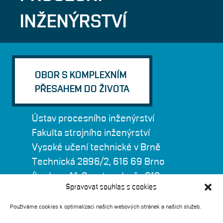
INŽENÝRSTVÍ
OBOR S KOMPLEXNÍM
PŘESAHEM DO ŽIVOTA
Ústav procesního inženýrství
Fakulta strojního inženýrství
Vysoké učení technické v Brně
Technická 2896/2, 616 69 Brno
(budova A1, 9. patro, dveře 918 -
Spravovat souhlas s cookies
sekretariát)
Používáme cookies k optimalizaci našich webových stránek a našich služeb.